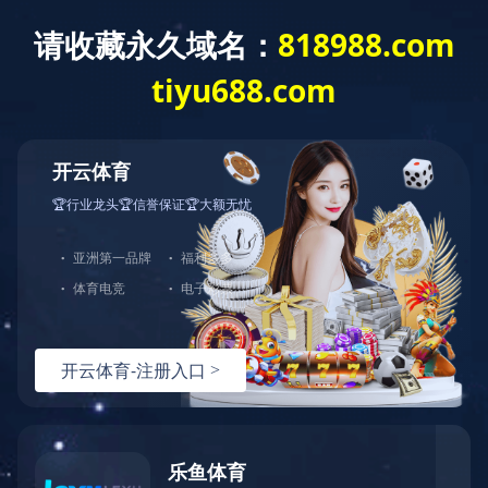
您好，欢迎光临华体会官方端网站登录入口官网！
网站首页
关于中大
产品展示