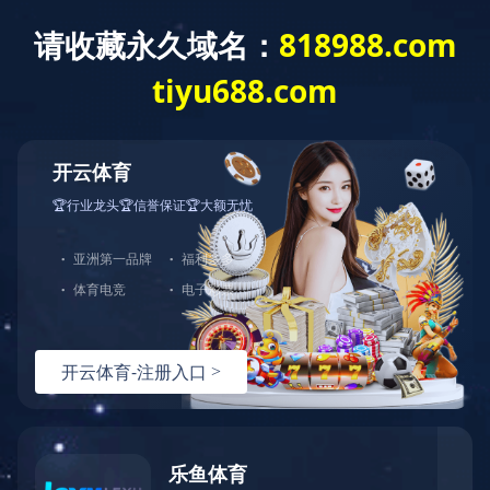
您好，欢迎光临华体会官方端网站登录入口官网！
网站首页
关于中大
产品展示