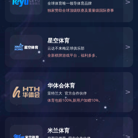
产品中心
木屋设备类
门窗设备
干燥机系列设备
集成材生产