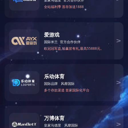
最大
最大加
刨削
锯片直径
进料速度
总功
木工锯床类
型号
工厚度
宽度
(mm)
(m/min)
(Kw)
(mm)
(mm)
万能锯机
MJ-250
120
Φ350
3
上一篇：
多锯片木工圆锯机
下一篇：
自动进料木工圆锯机
关于中大
新闻资讯