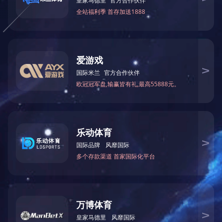
最大加工直径:450mm
电机总功率:26.5kw
机床尺寸（长、宽、高）：11.5M×2.25M×2.2M
上一篇：
MJ90型精密裁板锯
下一篇：
MJ263木工圆锯机
关于中大
新闻资讯
About
News
公司简介
公司动态