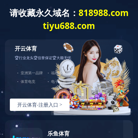
您好，欢迎光临华体会官方端网站登录入口官网！
网站首页
关于中大
产品展示