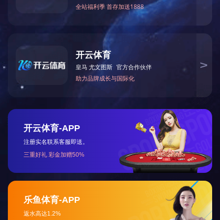
电机总功率：13KW
机床尺寸（长、宽、高）：13M*2.3M*2.6M
上一篇：
MB4023G4-7四面木工刨床
下一篇：
MH12000重型木屋防开裂卧式拼板/拼方机
关于中大
新闻资讯
About
News
公司简介
公司动态
企业文化
行业动态
版权所有©2022华