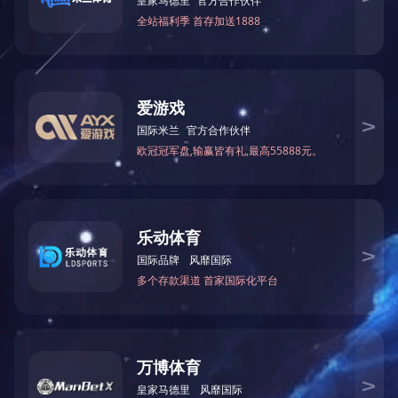
上一篇：
SLZ16－30木屋四轴立式钻孔机